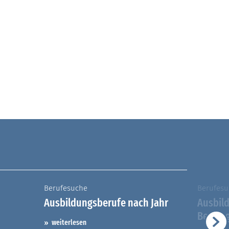
Berufesuche
Berufesu
Ausbildungsberufe nach Jahr
Ausbil
Berufs
weiterlesen