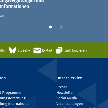
dungsvergütungen und
 Informationen
sen
edIn
Bluesky
E-Mail
Link kopieren
men
Unser Service
Presse
nd Programme
Newsletter
ldungsforschung
Social Media
dung international
Veranstaltungen