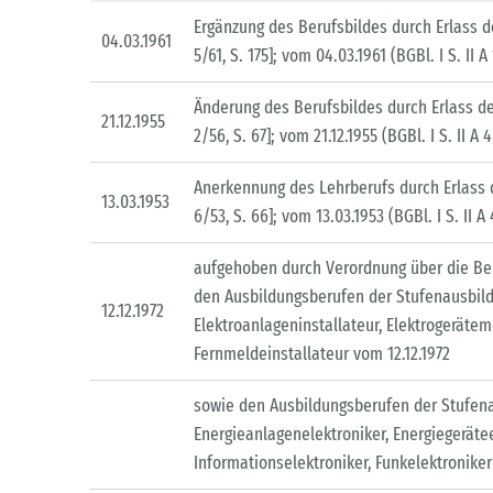
Ergänzung des Berufsbildes durch Erlass de
04.03.1961
5/61, S. 175]; vom 04.03.1961 (BGBl. I S. II A
Änderung des Berufsbildes durch Erlass de
21.12.1955
2/56, S. 67]; vom 21.12.1955 (BGBl. I S. II A
Anerkennung des Lehrberufs durch Erlass d
13.03.1953
6/53, S. 66]; vom 13.03.1953 (BGBl. I S. II A
aufgehoben durch Verordnung über die Beru
den Ausbildungsberufen der Stufenausbildu
12.12.1972
Elektroanlageninstallateur, Elektrogerät
Fernmeldeinstallateur vom 12.12.1972
sowie den Ausbildungsberufen der Stufena
Energieanlagenelektroniker, Energiegerätee
Informationselektroniker, Funkelektronike