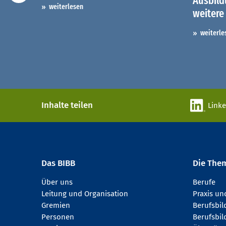
Ausbil
weiterlesen
weitere
weiterle
Inhalte teilen
Link
Das BIBB
Die The
Über uns
Berufe
Leitung und Organisation
Praxis u
Gremien
Berufsbi
Personen
Berufsbil