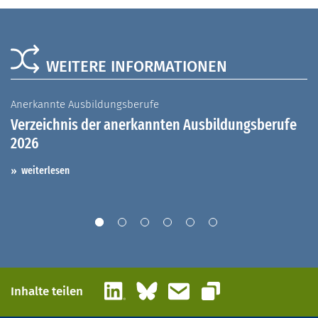
WEITERE INFORMATIONEN
Anerkannte Ausbildungsberufe
A
Verzeichnis der anerkannten Ausbildungsberufe
G
2026
A
I
weiterlesen
LinkedIn
Bluesky
E-Mail
Inhalte teilen
Link kopieren