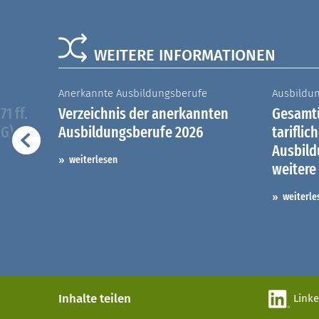
WEITERE INFORMATIONEN
Anerkannte Ausbildungsberufe
Ausbildu
1 ff.
Verzeichnis der anerkannten
Gesamtü
iG)
Ausbildungsberufe 2026
tariflic
Ausbil
weiterlesen
weitere
weiterle
Inhalte teilen
Link