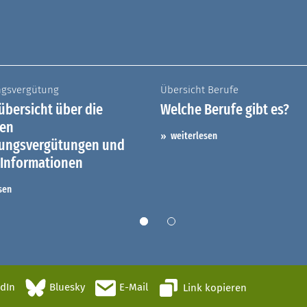
ngsvergütung
Übersicht Berufe
bersicht über die
Welche Berufe gibt es?
hen
weiterlesen
dungsvergütungen und
 Informationen
sen
edIn
Bluesky
E-Mail
Link kopieren