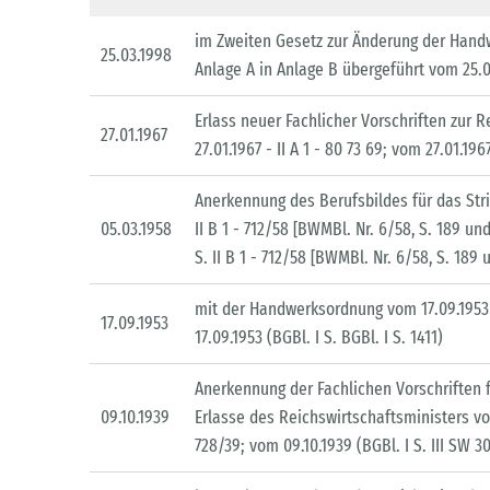
im Zweiten Gesetz zur Änderung der Handw
25.03.1998
Anlage A in Anlage B übergeführt vom 25.03
Erlass neuer Fachlicher Vorschriften zur
27.01.1967
27.01.1967 - II A 1 - 80 73 69; vom 27.01.1967
Anerkennung des Berufsbildes für das Str
05.03.1958
II B 1 - 712/58 [BWMBl. Nr. 6/58, S. 189 un
S. II B 1 - 712/58 [BWMBl. Nr. 6/58, S. 189
mit der Handwerksordnung vom 17.09.1953 
17.09.1953
17.09.1953 (BGBl. I S. BGBl. I S. 1411)
Anerkennung der Fachlichen Vorschriften 
09.10.1939
Erlasse des Reichswirtschaftsministers vo
728/39; vom 09.10.1939 (BGBl. I S. III SW 3