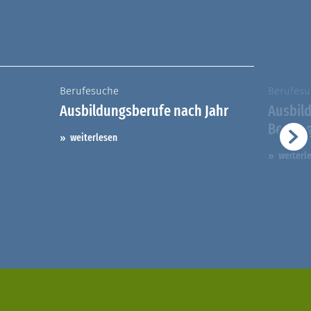
Berufesuche
Berufesu
Ausbildungsberufe nach Jahr
Ausbil
Berufs
weiterlesen
weiterl