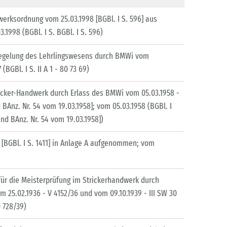
erksordnung vom 25.03.1998 [BGBl. I S. 596] aus
.1998 (BGBl. I S. BGBl. I S. 596)
 Regelung des Lehrlingswesens durch BMWi vom
 (BGBl. I S. II A 1 - 80 73 69)
icker-Handwerk durch Erlass des BMWi vom 05.03.1958 -
d BAnz. Nr. 54 vom 19.03.1958]; vom 05.03.1958 (BGBl. I
 und BAnz. Nr. 54 vom 19.03.1958])
[BGBl. I S. 1411] in Anlage A aufgenommen; vom
für die Meisterprüfung im Strickerhandwerk durch
m 25.02.1936 - V 4152/36 und vom 09.10.1939 - III SW 30
0 728/39)