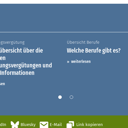
ngsvergütung
Übersicht Berufe
bersicht über die
Welche Berufe gibt es?
hen
weiterlesen
dungsvergütungen und
 Informationen
sen
edIn
Bluesky
E-Mail
Link kopieren