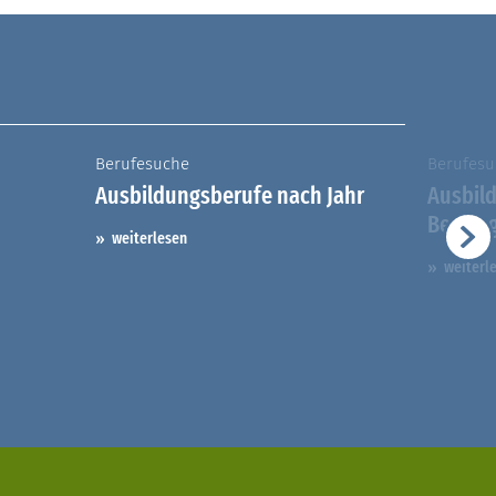
Berufesuche
Berufesu
Ausbildungsberufe nach Jahr
Ausbil
Berufs
weiterlesen
weiterl