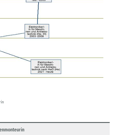
rin
nenmonteurin