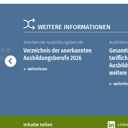
WEITERE INFORMATIONEN
Anerkannte Ausbildungsberufe
Ausbildu
1 ff.
Verzeichnis der anerkannten
Gesamtü
iG)
Ausbildungsberufe 2026
tariflic
Ausbil
weiterlesen
weitere
weiterle
Inhalte teilen
Link