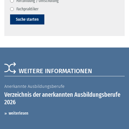
Fortbildung / Umschulung
Fachpraktiker
Suche starten
WEITERE INFORMATIONEN
Anerkannte Ausbildungsberufe
A
Verzeichnis der anerkannten Ausbildungsberufe
G
2026
A
I
weiterlesen