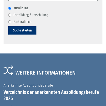
Ausbildung
Fortbildung / Umschulung
Fachpraktiker
Suche starten
WEITERE INFORMATIONEN
Anerkannte Ausbildungsberufe
A
Verzeichnis der anerkannten Ausbildungsberufe
G
2026
A
I