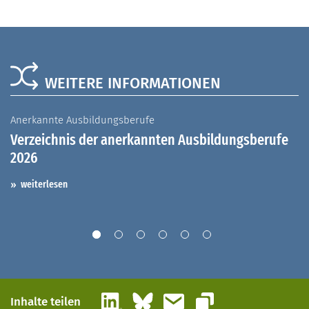
WEITERE INFORMATIONEN
Anerkannte Ausbildungsberufe
A
Verzeichnis der anerkannten Ausbildungsberufe
G
2026
A
I
weiterlesen
LinkedIn
Bluesky
E-Mail
Inhalte teilen
Link kopieren