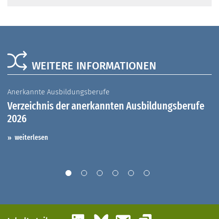
WEITERE INFORMATIONEN
Anerkannte Ausbildungsberufe
A
Verzeichnis der anerkannten Ausbildungsberufe
G
2026
A
I
weiterlesen
LinkedIn
Bluesky
E-Mail