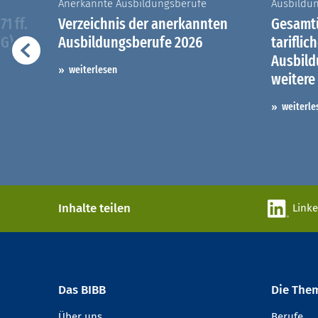
Anerkannte Ausbildungsberufe
Ausbildu
1 ff.
Verzeichnis der anerkannten
Gesamtü
iG)
Ausbildungsberufe 2026
tariflic
Ausbil
weiterlesen
weitere
weiterle
Inhalte teilen
Link
Das BIBB
Die The
Über uns
Berufe