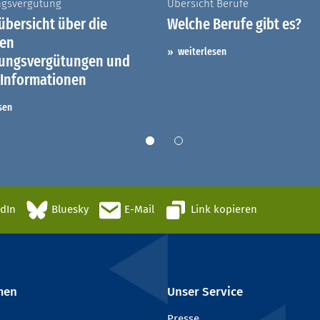
ngsvergütung
Übersicht Berufe
bersicht über die
Welche Berufe gibt es?
hen
weiterlesen
dungsvergütungen und
 Informationen
sen
edIn
Bluesky
E-Mail
Link kopieren
men
Unser Service
Presse