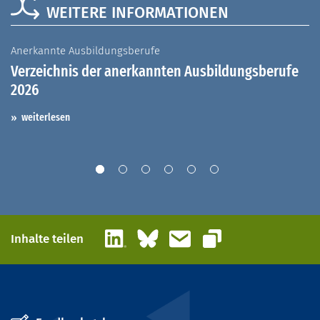
WEITERE INFORMATIONEN
Anerkannte Ausbildungsberufe
A
Verzeichnis der anerkannten Ausbildungsberufe
G
2026
A
I
weiterlesen
LinkedIn
Bluesky
E-Mail
Inhalte teilen
Link kopieren