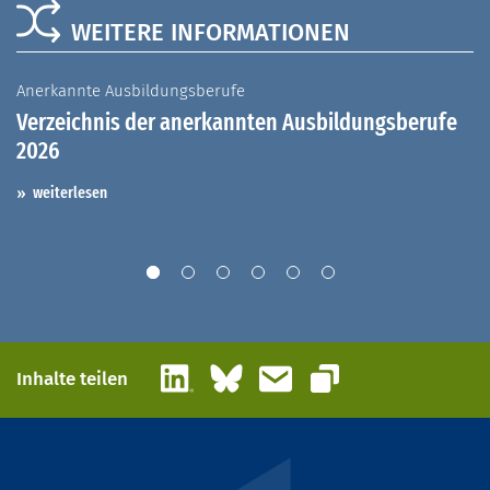
WEITERE INFORMATIONEN
Anerkannte Ausbildungsberufe
A
Verzeichnis der anerkannten Ausbildungsberufe
G
2026
A
I
weiterlesen
LinkedIn
Bluesky
E-Mail
Inhalte teilen
Link kopieren