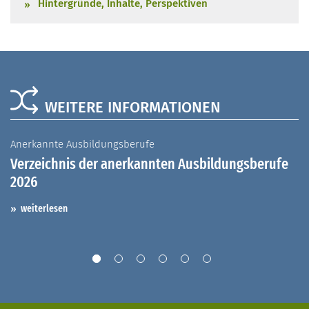
Hintergründe, Inhalte, Perspektiven
WEITERE INFORMATIONEN
Anerkannte Ausbildungsberufe
A
Verzeichnis der anerkannten Ausbildungsberufe
G
2026
A
I
weiterlesen