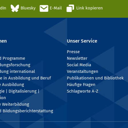
edIn
Bluesky
E-Mail
Link kopieren
men
Unser Service
Presse
nd Programme
Newsletter
ldungsforschung
Social Media
dung international
Veranstaltungen
e in Ausbildung und Beruf
Publikationen und Bibliothek
e Ausbildung
Häufige Fragen
e | Digitalisierung |
Schlagworte A-Z
tion
e Weiterbildung
 Bildungsberichterstattung