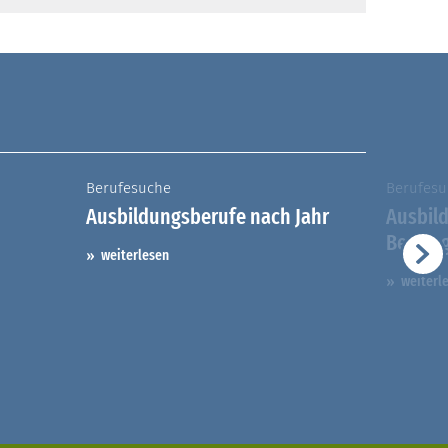
Berufesuche
Berufesu
Ausbildungsberufe nach Jahr
Ausbil
Berufs
weiterlesen
weiterl