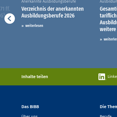
Anerkannte Ausbildungsberufe
Ausbildu
1 ff.
Verzeichnis der anerkannten
Gesamtü
iG)
Ausbildungsberufe 2026
tariflic
Ausbil
weiterlesen
weitere
weiterle
Inhalte teilen
Link
Das BIBB
Die The
Über uns
Berufe