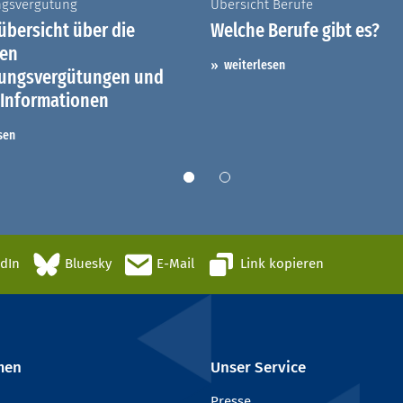
ngsvergütung
Übersicht Berufe
bersicht über die
Welche Berufe gibt es?
hen
weiterlesen
dungsvergütungen und
 Informationen
sen
edIn
Bluesky
E-Mail
Link kopieren
men
Unser Service
Presse