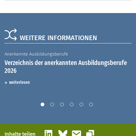
WEITERE INFORMATIONEN
Anerkannte Ausbildungsberufe
A
Verzeichnis der anerkannten Ausbildungsberufe
G
2026
A
I
weiterlesen
LinkedIn
Bluesky
E-Mail
Inhalte teilen