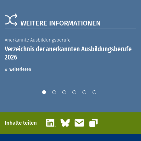
WEITERE INFORMATIONEN
Anerkannte Ausbildungsberufe
A
Verzeichnis der anerkannten Ausbildungsberufe
G
2026
A
I
weiterlesen
LinkedIn
Bluesky
E-Mail
Inhalte teilen
Link kopieren