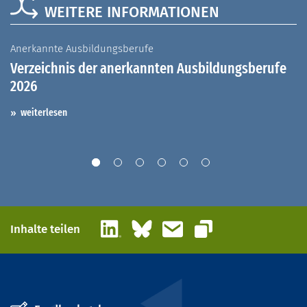
WEITERE INFORMATIONEN
Anerkannte Ausbildungsberufe
A
Verzeichnis der anerkannten Ausbildungsberufe
G
2026
A
I
weiterlesen
LinkedIn
Bluesky
E-Mail
Inhalte teilen
Link kopieren