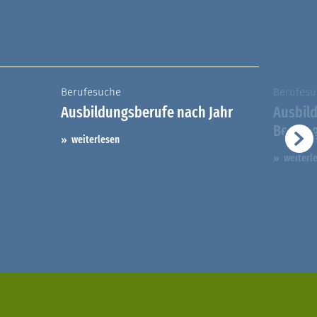
Berufesuche
Berufesu
Ausbildungsberufe nach Jahr
Ausbil
Berufs
weiterlesen
weiterl