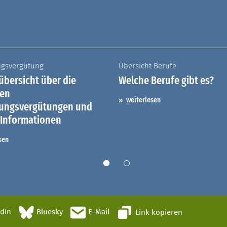
ngsvergütung
Übersicht Berufe
bersicht über die
Welche Berufe gibt es?
hen
weiterlesen
dungsvergütungen und
 Informationen
sen
edIn
Bluesky
E-Mail
Link kopieren