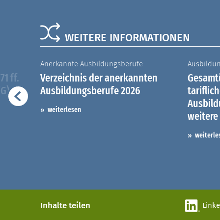
WEITERE INFORMATIONEN
Anerkannte Ausbildungsberufe
Ausbildu
1 ff.
Verzeichnis der anerkannten
Gesamtü
iG)
Ausbildungsberufe 2026
tariflic
Ausbil
weiterlesen
weitere
weiterle
Inhalte teilen
Link