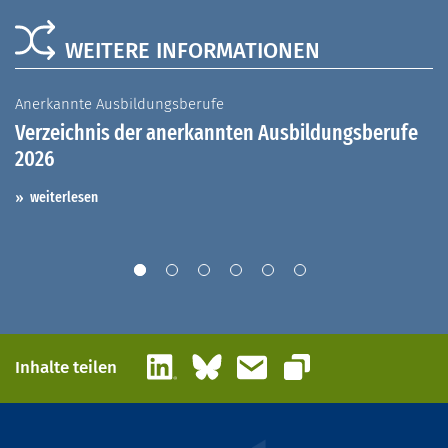
WEITERE INFORMATIONEN
Anerkannte Ausbildungsberufe
A
Verzeichnis der anerkannten Ausbildungsberufe
G
2026
A
I
weiterlesen
LinkedIn
Bluesky
E-Mail
Inhalte teilen
Link kopieren