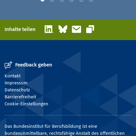
LinkedIn
Bluesky
E-Mail
Inhalte teilen
Link kopieren
Feedback geben
Kontakt
Impressum
Datenschutz
Barrierefreiheit
Cookie-Einstellungen
Das Bundesinstitut für Berufsbildung ist eine
bundesunmittelbare, rechtsfähige Anstalt des öffentlichen