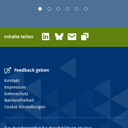
LinkedIn
Bluesky
E-Mail
Inhalte teilen
Link kopieren
Feedback geben
Kontakt
Impressum
Datenschutz
Barrierefreiheit
Cookie-Einstellungen
Das Bundesinstitut für Berufsbildung ist eine