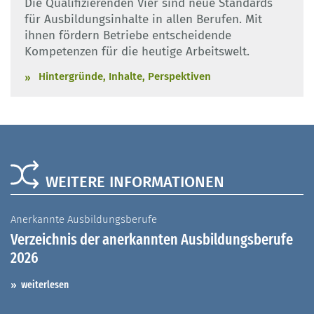
Die Qualifizierenden Vier sind neue Standards
für Ausbildungsinhalte in allen Berufen. Mit
ihnen fördern Betriebe entscheidende
Kompetenzen für die heutige Arbeitswelt.
Hintergründe, Inhalte, Perspektiven
WEITERE INFORMATIONEN
Anerkannte Ausbildungsberufe
A
Verzeichnis der anerkannten Ausbildungsberufe
G
2026
A
I
weiterlesen