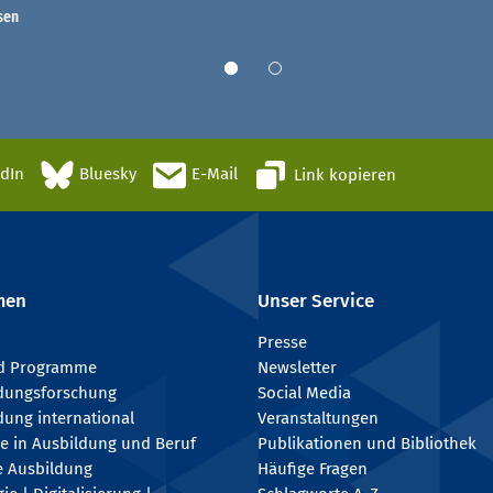
sen
edIn
Bluesky
E-Mail
Link kopieren
men
Unser Service
Presse
nd Programme
Newsletter
ldungsforschung
Social Media
dung international
Veranstaltungen
e in Ausbildung und Beruf
Publikationen und Bibliothek
e Ausbildung
Häufige Fragen