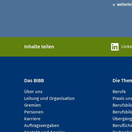
weiterle
Inhalte teilen
Link
Das BIBB
Die The
Über uns
Berufe
Leitung und Organisation
Praxis u
Gremien
Berufsbi
Personen
Berufsbil
Karriere
Übergäng
Auftragsvergaben
Beruflich