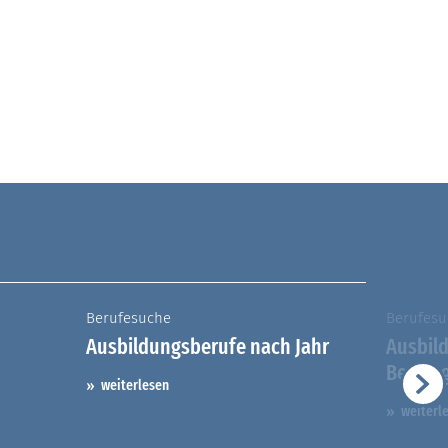
Berufesuche
Berufesu
Ausbildungsberufe nach Jahr
Ausbil
Berufs
weiterlesen
weiterl