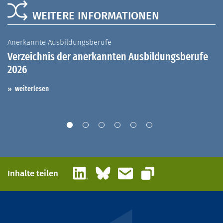
WEITERE INFORMATIONEN
Anerkannte Ausbildungsberufe
A
Verzeichnis der anerkannten Ausbildungsberufe
G
2026
A
I
weiterlesen
LinkedIn
Bluesky
E-Mail
Inhalte teilen
Link kopieren