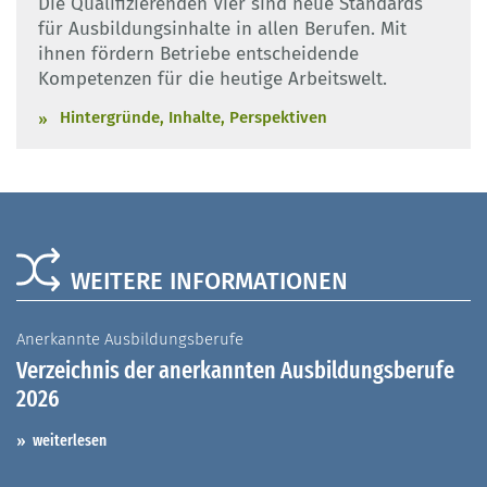
Die Qualifizierenden Vier sind neue Standards
für Ausbildungsinhalte in allen Berufen. Mit
ihnen fördern Betriebe entscheidende
Kompetenzen für die heutige Arbeitswelt.
Hintergründe, Inhalte, Perspektiven
WEITERE INFORMATIONEN
Anerkannte Ausbildungsberufe
A
Verzeichnis der anerkannten Ausbildungsberufe
G
2026
A
I
weiterlesen