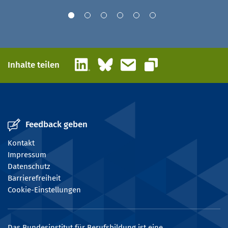
LinkedIn
Bluesky
E-Mail
Inhalte teilen
Link kopieren
Feedback geben
Kontakt
Impressum
Datenschutz
Barrierefreiheit
Cookie-Einstellungen
Das Bundesinstitut für Berufsbildung ist eine