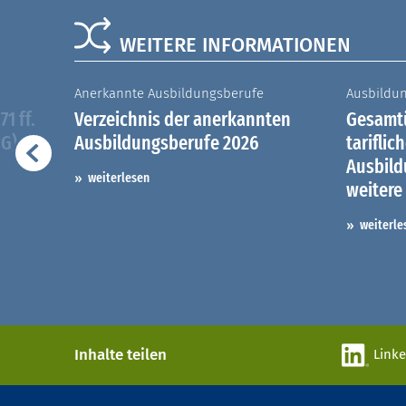
WEITERE INFORMATIONEN
Anerkannte Ausbildungsberufe
Ausbildu
1 ff.
Verzeichnis der anerkannten
Gesamtü
iG)
Ausbildungsberufe 2026
tariflic
Ausbil
weiterlesen
weitere
weiterle
Inhalte teilen
Link