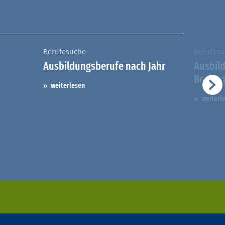
Berufesuche
Berufesu
Ausbildungsberufe nach Jahr
Ausbil
Berufs
weiterlesen
weiterl