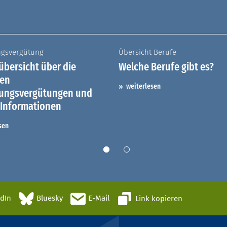
ngsvergütung
Übersicht Berufe
bersicht über die
Welche Berufe gibt es?
hen
weiterlesen
dungsvergütungen und
 Informationen
sen
edIn
Bluesky
E-Mail
Link kopieren