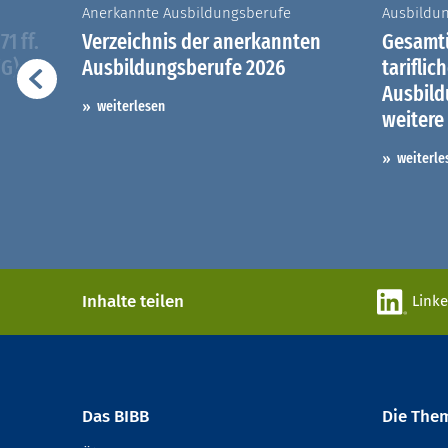
Anerkannte Ausbildungsberufe
Ausbildu
1 ff.
Verzeichnis der anerkannten
Gesamtü
iG)
Ausbildungsberufe 2026
tariflic
Ausbil
weiterlesen
weitere
weiterle
Inhalte teilen
Link
Das BIBB
Die The