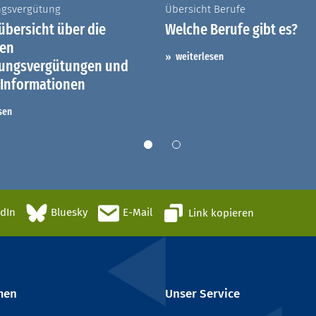
ngsvergütung
Übersicht Berufe
bersicht über die
Welche Berufe gibt es?
hen
weiterlesen
dungsvergütungen und
 Informationen
sen
edIn
Bluesky
E-Mail
Link kopieren
men
Unser Service