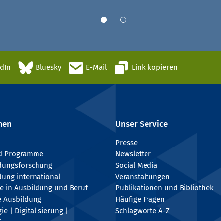
edIn
Bluesky
E-Mail
Link kopieren
men
Unser Service
Presse
nd Programme
Newsletter
ldungsforschung
Social Media
dung international
Veranstaltungen
e in Ausbildung und Beruf
Publikationen und Bibliothek
e Ausbildung
Häufige Fragen
e | Digitalisierung |
Schlagworte A-Z