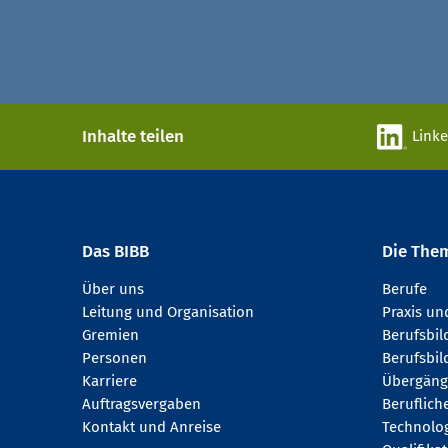
Inhalte teilen
Link
Das BIBB
Die The
Über uns
Berufe
Leitung und Organisation
Praxis u
Gremien
Berufsbi
Personen
Berufsbil
Karriere
Übergäng
Auftragsvergaben
Beruflich
Kontakt und Anreise
Technologi