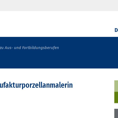
D
zu Aus- und Fortbildungsberufen
fakturporzellanmalerin