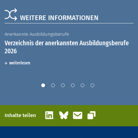
WEITERE INFORMATIONEN
Anerkannte Ausbildungsberufe
A
Verzeichnis der anerkannten Ausbildungsberufe
G
2026
A
I
weiterlesen
LinkedIn
Bluesky
E-Mail
Inhalte teilen
Link kopieren