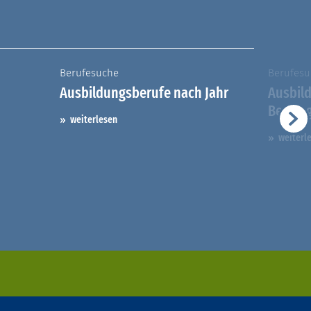
Berufesuche
Berufesu
Ausbildungsberufe nach Jahr
Ausbil
Berufs
weiterlesen
weiterl