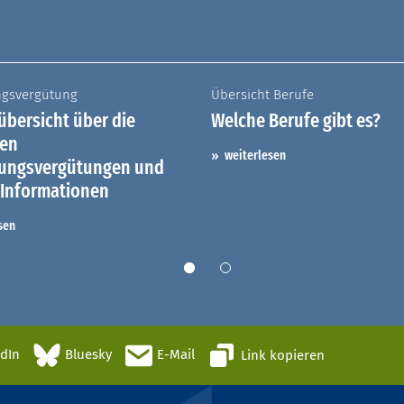
ngsvergütung
Übersicht Berufe
bersicht über die
Welche Berufe gibt es?
hen
weiterlesen
dungsvergütungen und
 Informationen
sen
edIn
Bluesky
E-Mail
Link kopieren