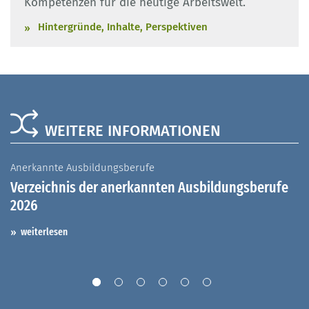
Kompetenzen für die heutige Arbeitswelt.
Hintergründe, Inhalte, Perspektiven
WEITERE INFORMATIONEN
Anerkannte Ausbildungsberufe
A
Verzeichnis der anerkannten Ausbildungsberufe
G
2026
A
I
weiterlesen