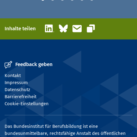
LinkedIn
Bluesky
E-Mail
Inhalte teilen
Link kopieren
Feedback geben
Kontakt
Impressum
Datenschutz
Barrierefreiheit
Cookie-Einstellungen
Das Bundesinstitut für Berufsbildung ist eine
bundesunmittelbare, rechtsfähige Anstalt des öffentlichen