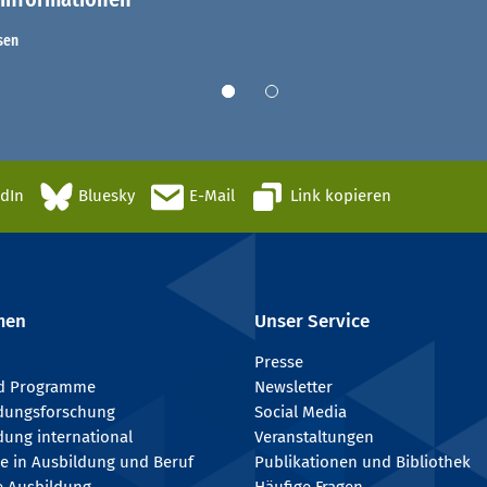
sen
edIn
Bluesky
E-Mail
Link kopieren
men
Unser Service
Presse
nd Programme
Newsletter
ldungsforschung
Social Media
dung international
Veranstaltungen
e in Ausbildung und Beruf
Publikationen und Bibliothek
e Ausbildung
Häufige Fragen