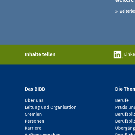
weiterle
Inhalte teilen
Link
Das BIBB
Die The
Über uns
Berufe
Leitung und Organisation
Praxis u
Gremien
Berufsbi
Personen
Berufsbil
Karriere
Übergäng
Auftragsvergaben
Beruflich