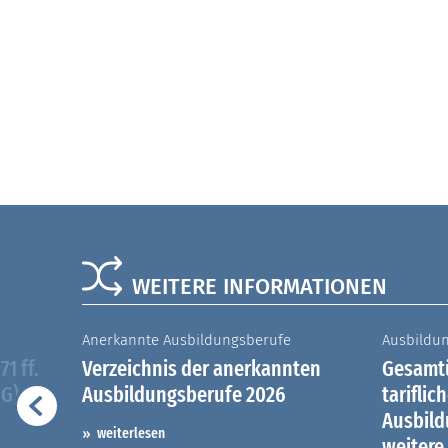
WEITERE INFORMATIONEN
Anerkannte Ausbildungsberufe
Ausbildu
1 ff.
Verzeichnis der anerkannten
Gesamtü
iG)
Ausbildungsberufe 2026
tariflic
Ausbil
weiterlesen
weitere