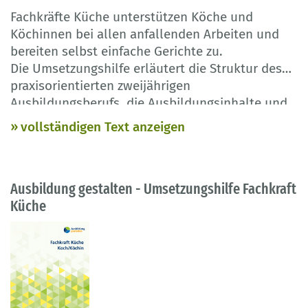
Fachkräfte Küche unterstützen Köche und
Köchinnen bei allen anfallenden Arbeiten und
bereiten selbst einfache Gerichte zu.
Die Umsetzungshilfe erläutert die Struktur des
praxisorientierten zweijährigen
Ausbildungsberufs, die Ausbildungsinhalte und
Weiterbildungsmöglichkeiten. Sie gibt einen
vollständigen Text anzeigen
Überblick über die Prüfungsbedingungen und
liefert Praxisbeispiele für die Umsetzung der
Ausbildungsordnung in Betrieb und
Ausbildung gestalten - Umsetzungshilfe Fachkraft
Berufsschule.
Küche
Die Publikation basiert auf der Verordnung vom
9. März 2022.