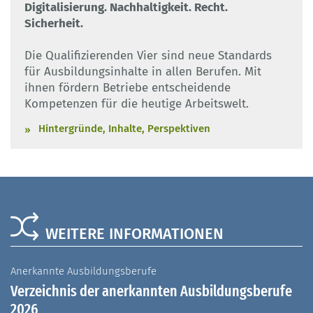
Digitalisierung. Nachhaltigkeit. Recht.
Sicherheit.
Die Qualifizierenden Vier sind neue Standards
für Ausbildungsinhalte in allen Berufen. Mit
ihnen fördern Betriebe entscheidende
Kompetenzen für die heutige Arbeitswelt.
Hintergründe, Inhalte, Perspektiven
WEITERE INFORMATIONEN
Anerkannte Ausbildungsberufe
A
Verzeichnis der anerkannten Ausbildungsberufe
G
2026
A