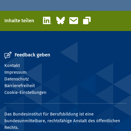
LinkedIn
Bluesky
E-Mail
Inhalte teilen
Link kopieren
Feedback geben
Kontakt
Impressum
Datenschutz
Barrierefreiheit
Cookie-Einstellungen
Das Bundesinstitut für Berufsbildung ist eine
bundesunmittelbare, rechtsfähige Anstalt des öffentlichen
Rechts.