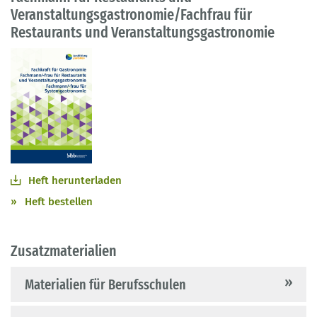
Veranstaltungsgastronomie/Fachfrau für
Praxisbeispiele.
Restaurants und Veranstaltungsgastronomie
Die Publikation basiert auf der Verordnung vom
9. März 2022.
Heft herunterladen
Heft bestellen
Zusatzmaterialien
Materialien für Berufsschulen