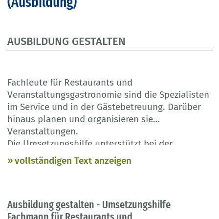
(Ausbildung)
AUSBILDUNG GESTALTEN
Fachleute für Restaurants und
Veranstaltungsgastronomie sind die Spezialisten
im Service und in der Gästebetreuung. Darüber
hinaus planen und organisieren sie
Veranstaltungen.
Die Umsetzungshilfe unterstützt bei der
Ausbildung zukünftiger Fachkräfte in Betrieb und
vollständigen Text anzeigen
Berufsschule nach der modernisierten
Ausbildungsordnung. Sie erläutert die neuen
Ausbildungsinhalte, die neue Zusatzqualifikation
Ausbildung gestalten - Umsetzungshilfe
„Bar und Wein“ sowie die „Gestreckte
Fachmann für Restaurants und
Abschlussprüfung“ und gibt zahlreiche