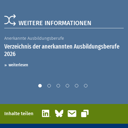
WEITERE INFORMATIONEN
Anerkannte Ausbildungsberufe
A
Verzeichnis der anerkannten Ausbildungsberufe
G
2026
A
I
weiterlesen
LinkedIn
Bluesky
E-Mail
Inhalte teilen
Link kopieren