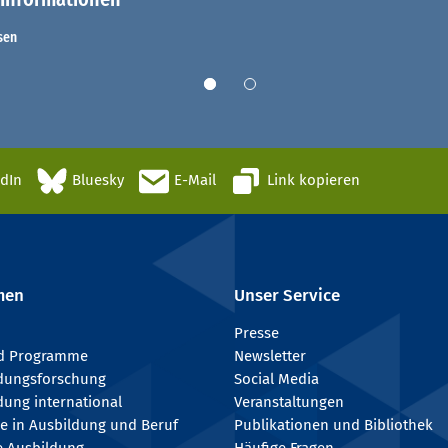
sen
edIn
Bluesky
E-Mail
Link kopieren
men
Unser Service
Presse
nd Programme
Newsletter
ldungsforschung
Social Media
dung international
Veranstaltungen
e in Ausbildung und Beruf
Publikationen und Bibliothek
e Ausbildung
Häufige Fragen