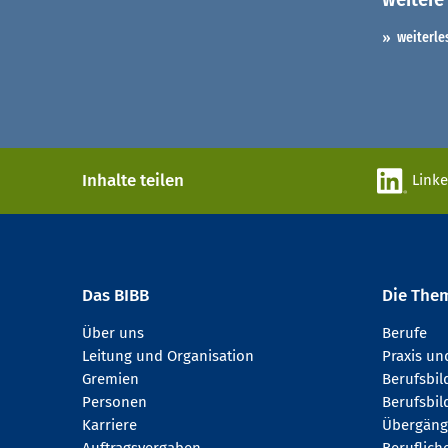
weiterle
Inhalte teilen
Link
Das BIBB
Die The
Über uns
Berufe
Leitung und Organisation
Praxis u
Gremien
Berufsbi
Personen
Berufsbil
Karriere
Übergäng
Auftragsvergaben
Beruflich