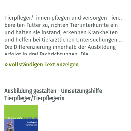
Tierpfleger/-innen pflegen und versorgen Tiere,
bereiten Futter zu, richten Tierunterkünfte ein
und halten sie instand, erkennen Krankheiten
und helfen bei tierärztlichen Untersuchungen.
Die Differenzierung innerhalb der Ausbildung
erfolgt in drei Fachrichtungen. Die
Umsetzungshilfe erläutert die Struktur des
vollständigen Text anzeigen
Ausbildungsberufs, die Ausbildungsinhalte und
die Prüfungsbedingungen und liefert praxisnahe
Beispiele für Prüfungsaufgaben.
Ausbildung gestalten - Umsetzungshilfe
Tierpfleger/Tierpflegerin
Die Publiaktion basiert auf der Verordnung vom
3. Juli 2003.