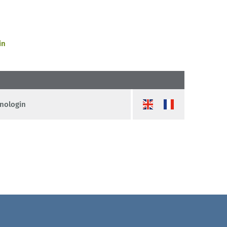
in
nologin