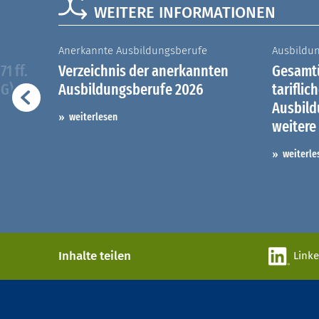
WEITERE INFORMATIONEN
Anerkannte Ausbildungsberufe
Ausbildu
1 ff.
Verzeichnis der anerkannten
Gesamtü
iG)
Ausbildungsberufe 2026
tariflic
Ausbil
weiterlesen
weitere
weiterle
Inhalte teilen
Link