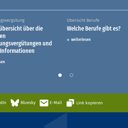
ngsvergütung
Übersicht Berufe
bersicht über die
Welche Berufe gibt es?
hen
weiterlesen
dungsvergütungen und
 Informationen
sen
edIn
Bluesky
E-Mail
Link kopieren