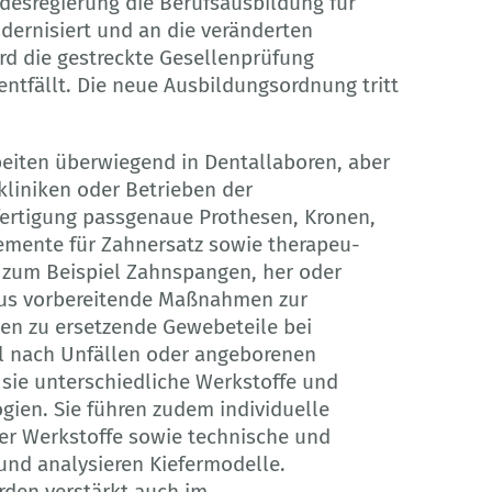
ndesregierung die Berufsausbildung für
ernisiert und an die veränderten
 die gestreckte Gesellenprüfung
entfällt. Die neue Ausbildungsordnung tritt
eiten überwiegend in Dentallaboren, aber
kliniken oder Betrieben der
elfertigung passgenaue Prothesen, Kronen,
emente für Zahnersatz sowie therapeu­
e zum Beispiel Zahnspangen, her oder
naus vorbereitende Maßnahmen zur
ten zu ersetzende Gewebeteile bei
el nach Unfällen oder angeborenen
 sie unterschiedliche Werkstoffe und
ogien. Sie führen zudem individuelle
r Werkstoffe sowie technische und
und analysieren Kiefermodelle.
den verstärkt auch im