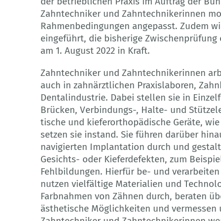
der betrieblichen Praxis im Auftrag der Bu
Zahntechniker und Zahntechnikerinnen mod
Rahmenbedingungen angepasst. Zudem wird
eingeführt, die bisherige Zwischenprüfung 
am 1. August 2022 in Kraft.
Zahntechniker und Zahntechnikerinnen arb
auch in zahnärztlichen Praxislaboren, Zahn
Dentalindustrie. Dabei stellen sie in Einz
Brücken, Verbindungs-, Halte- und Stützel
tische und kieferorthopädische Geräte, wi
setzen sie instand. Sie führen darüber hi
navigierten Implantation durch und gestal
Gesichts- oder Kieferdefekten, zum Beispi
Fehlbildungen. Hierfür be- und verarbeiten
nutzen vielfältige Materialien und Technol
Farbnahmen von Zähnen durch, beraten übe
ästhetische Möglichkeiten und vermessen 
Zahntechniker und Zahntechnikerinnen wer