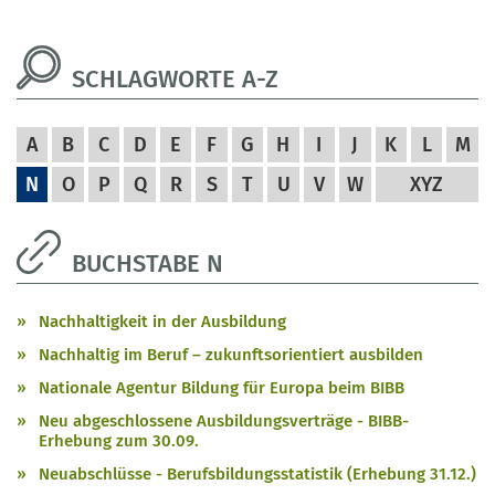
SCHLAGWORTE A-Z
A
B
C
D
E
F
G
H
I
J
K
L
M
N
O
P
Q
R
S
T
U
V
W
XYZ
BUCHSTABE N
Nachhaltigkeit in der Ausbildung
Nachhaltig im Beruf – zukunftsorientiert ausbilden
Nationale Agentur Bildung für Europa beim BIBB
Neu abgeschlossene Ausbildungsverträge - BIBB-
Erhebung zum 30.09.
Neuabschlüsse - Berufsbildungsstatistik (Erhebung 31.12.)