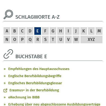
SCHLAGWORTE A-Z
A
B
C
D
E
F
G
H
I
J
K
L
M
N
O
P
Q
R
S
T
U
V
W
XYZ
BUCHSTABE E
Empfehlungen des Hauptausschusses
Englische Berufsbildungsbegriffe
Englisches Berufsbildungsglossar
Erasmus+ in der Berufsbildung
eRechnung im BIBB
Erhebung über neu abgeschlossene Ausbildungsverträge