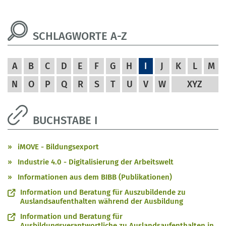
SCHLAGWORTE A-Z
A
B
C
D
E
F
G
H
I
J
K
L
M
N
O
P
Q
R
S
T
U
V
W
XYZ
BUCHSTABE I
iMOVE - Bildungsexport
Industrie 4.0 - Digitalisierung der Arbeitswelt
Informationen aus dem BIBB (Publikationen)
Information und Beratung für Auszubildende zu
Auslandsaufenthalten während der Ausbildung
Information und Beratung für
Ausbildungsverantwortliche zu Auslandsaufenthalten in