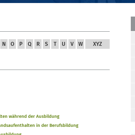
N
O
P
Q
R
S
T
U
V
W
XYZ
lten während der Ausbildung
andsaufenthalten in der Berufsbildung
Ausbildung