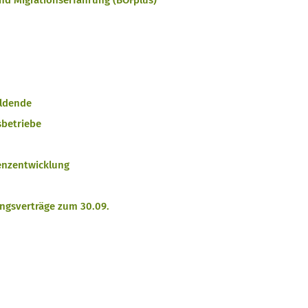
und Migrationserfahrung (BOFplus)
ildende
sbetriebe
enzentwicklung
ngsverträge zum 30.09.