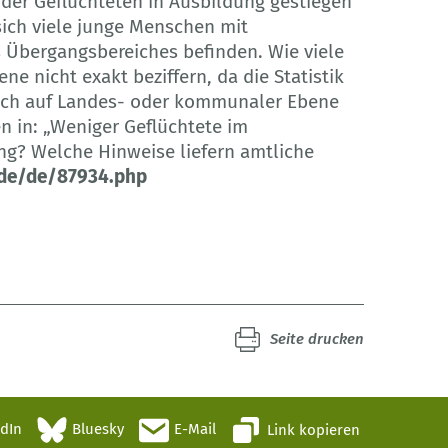
l der Geflüchteten in Ausbildung gestiegen
 sich viele junge Menschen mit
Übergangsbereiches befinden. Wie viele
ne nicht exakt beziffern, da die Statistik
auch auf Landes- oder kommunaler Ebene
n in: „Weniger Geflüchtete im
ng? Welche Hinweise liefern amtliche
de/de/87934.php
Seite drucken
edIn
Bluesky
E-Mail
Link kopieren