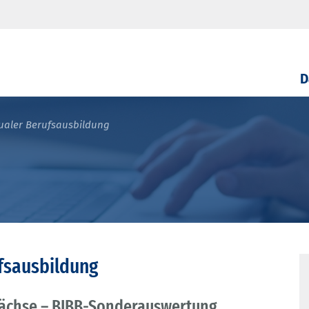
D
dualer Berufsausbildung
ufsausbildung
wächse – BIBB-Sonderauswertung