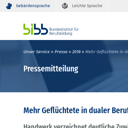
Gebärdensprache
Leichte Sprache
Unser Service
Presse
2018
Mehr Geflüchtete in 
Pressemitteilung
Mehr Geflüchtete in dualer Ber
Handwerk verzeichnet deutliche Zu