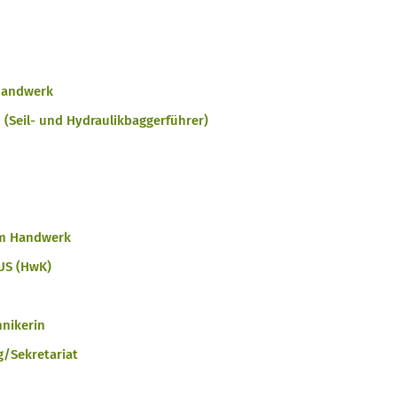
 Handwerk
Seil- und Hydraulikbaggerführer)
im Handwerk
US (HwK)
hnikerin
g/Sekretariat