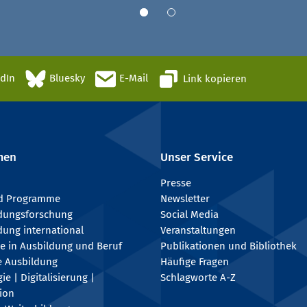
edIn
Bluesky
E-Mail
Link kopieren
men
Unser Service
Presse
nd Programme
Newsletter
ldungsforschung
Social Media
dung international
Veranstaltungen
e in Ausbildung und Beruf
Publikationen und Bibliothek
e Ausbildung
Häufige Fragen
e | Digitalisierung |
Schlagworte A-Z
tion