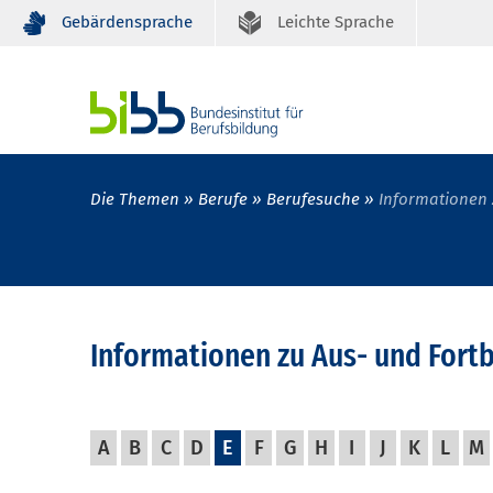
Gebärdensprache
Leichte Sprache
Die Themen
Berufe
Berufesuche
Informationen 
Informationen zu Aus- und Fort
A
B
C
D
E
F
G
H
I
J
K
L
M