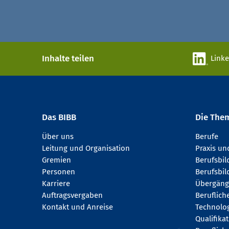
Inhalte teilen
Link
Das BIBB
Die The
Über uns
Berufe
Leitung und Organisation
Praxis u
Gremien
Berufsbi
Personen
Berufsbil
Karriere
Übergäng
Auftragsvergaben
Beruflich
Kontakt und Anreise
Technologi
Qualifika