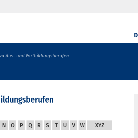
D
zu Aus- und Fortbildungsberufen
bildungsberufen
N
O
P
Q
R
S
T
U
V
W
XYZ