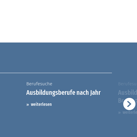
Berufesuche
Berufesu
Ausbildungsberufe nach Jahr
Ausbil
Berufs
weiterlesen
weiterl