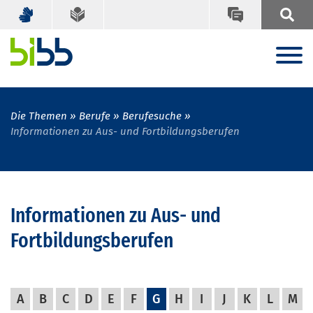
Die Themen
Berufe
Berufesuche
Informationen zu Aus- und Fortbildungsberufen
Informationen zu Aus- und
Fortbildungsberufen
A
B
C
D
E
F
G
H
I
J
K
L
M