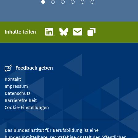
LinkedIn
Bluesky
E-Mail
Inhalte teilen
Link kopieren
Feedback geben
Kontakt
Impressum
Datenschutz
Barrierefreiheit
Cookie-Einstellungen
Das Bundesinstitut für Berufsbildung ist eine
bundesunmittelbare, rechtsfähige Anstalt des öffentlichen