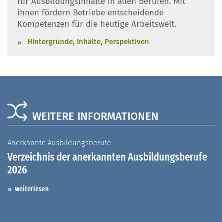
für Ausbildungsinhalte in allen Berufen. Mit
ihnen fördern Betriebe entscheidende
Kompetenzen für die heutige Arbeitswelt.
Hintergründe, Inhalte, Perspektiven
WEITERE INFORMATIONEN
Anerkannte Ausbildungsberufe
A
Verzeichnis der anerkannten Ausbildungsberufe
G
2026
A
I
weiterlesen