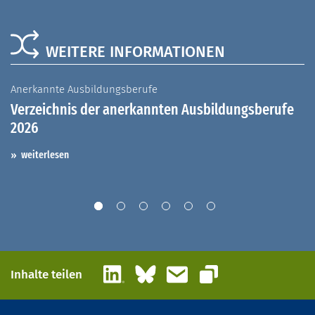
WEITERE INFORMATIONEN
Anerkannte Ausbildungsberufe
A
Verzeichnis der anerkannten Ausbildungsberufe
G
2026
A
I
weiterlesen
LinkedIn
Bluesky
E-Mail
Inhalte teilen
Link kopieren