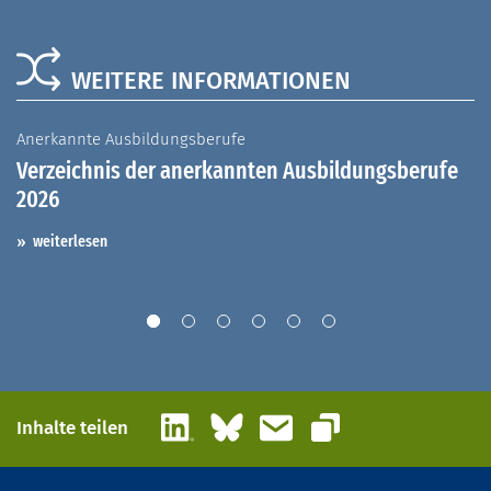
WEITERE INFORMATIONEN
Anerkannte Ausbildungsberufe
A
Verzeichnis der anerkannten Ausbildungsberufe
G
2026
A
I
weiterlesen
LinkedIn
Bluesky
E-Mail
Inhalte teilen
Link kopieren