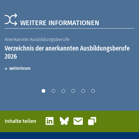
WEITERE INFORMATIONEN
Anerkannte Ausbildungsberufe
A
Verzeichnis der anerkannten Ausbildungsberufe
G
2026
A
I
weiterlesen
LinkedIn
Bluesky
E-Mail
Inhalte teilen
Link kopieren